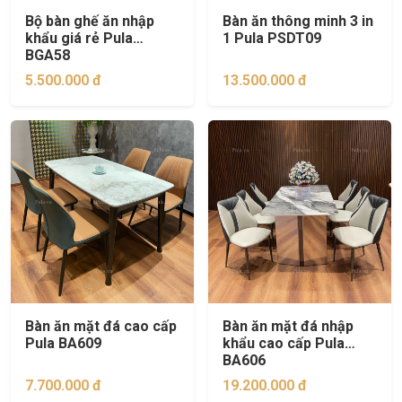
Bộ bàn ghế ăn nhập
Bàn ăn thông minh 3 in
khẩu giá rẻ Pula
1 Pula PSDT09
BGA58
5.500.000 đ
13.500.000 đ
Bàn ăn mặt đá cao cấp
Bàn ăn mặt đá nhập
Pula BA609
khẩu cao cấp Pula
BA606
7.700.000 đ
19.200.000 đ