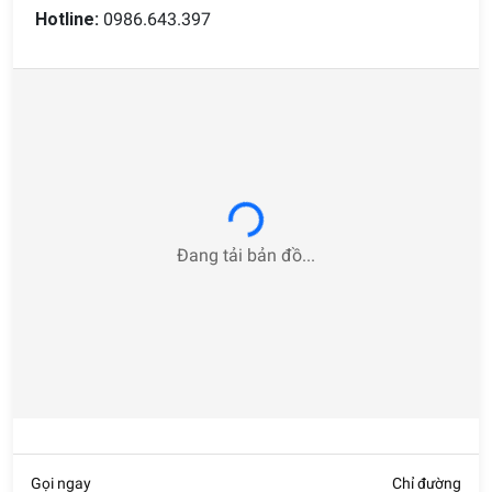
nên phù hợp với nhiều không gian nội thất khác nhau.
Hotline:
0986.643.397
Không phải tự nhiên mà mẫu bàn này lại bị ái ngại như vậy,
chắc chắn phải có điều gì đó đặc biệt.
Dễ dàng vệ sinh
Mặt bàn đá thường được phủ một lớp sơn bóng chuyên
dụng giúp mang đến vẻ ngoài láng bóng tự nhiên, hạn chế
Loading...
việc trầy xước cũng như tác động từ lực bên ngoài. Không
chỉ vậy, điều này còn giúp việc vệ sinh, lau ra trở nên dễ
dàng hơn rất nhiều. Các bạn chỉ cần sử dụng một tấm khăn
Đang tải bản đồ...
sạch sẽ có thể bắt tay vào công việc dọn dẹp luôn rồi.
Chất liệu đá cao cấp, bóng loáng giúp công việc bảo vệ sinh
trở nên dễ dàng
Bàn ăn đá có độ bền cao
Phần lớn bộ bàn ghế ăn mặt đá đều được làm từ chất liệu
đá cao cấp gia công kỹ. Bên cạnh đó, mặt bàn cũng được
Gọi ngay
Chỉ đường
phủ nhiều lớp chống chịu, chống giật, kết hợp cùng khả