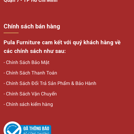
Quận 7 - TP Hồ Chí Minh
Đây là chất liệu được xếp hạng đầu về độ cứng bền và bỉ,
chỉ sau kim cương. Chính vì vậy, khi kết hợp với quy trình
sản xuất chuyên nghiệp sẽ giúp mẫu bàn ăn này mang lại
sự chắc chắn, có vẻ quan trọng thấy cho không gian nội
Chính sách bán hàng
thất.
Pula Furniture cam kết với quý khách hàng về
Bộ bàn ăn mặt đá nhân tạo gốc thạch anh
các chính sách như sau:
Mặt bàn ăn đá ceramic
-
Chính Sách Bảo Mật
Đá gốm còn được biết đến với tên gọi khác là đá cứng với
-
Chính Sách Thanh Toán
đặc điểm là có vân đẹp mắt, độ cứng gấp 4 lần thép. Đặc
-
Chính Sách Đổi Trả Sản Phẩm & Bảo Hành
biệt là rất an toàn, không gây hại cho sức khỏe người dùng.
Bên cạnh đó, bàn ăn mặt đá gốm còn rất dễ lau chùi, mặt
-
Chính Sách Vận Chuyển
bàn sáng nên mang đến vẻ đẹp sang trọng, đẹp mắt.
-
Chính sách kiểm hàng
Bàn ăn mặt đá gốm sang trọng
Đá tự nhiên