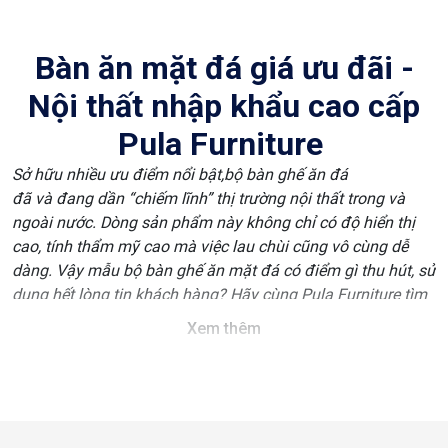
Bàn ăn mặt đá giá ưu đãi -
Nội thất nhập khẩu cao cấp
Pula Furniture
Sở hữu nhiều ưu điểm nổi bật,
bộ bàn ghế ăn đá
đã và đang dần “chiếm lĩnh” thị trường nội thất trong và
ngoài nước. Dòng sản phẩm này không chỉ có độ hiển thị
cao, tính thẩm mỹ cao mà việc lau chùi cũng vô cùng dễ
dàng. Vậy mẫu bộ bàn ghế ăn mặt đá có điểm gì thu hút, sử
dụng hết lòng tin khách hàng? Hãy cùng Pula Furniture tìm
hiểu thông tin qua bài viết dưới đây nhé!
Xem thêm
Bộ ghế bàn ăn mặt đá - Sản
phẩm tiện ích cho căn bếp
Bộ bàn ăn mặt đá thường được thiết kế bằng chất liệu đá