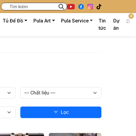
0
Tủ Để Đồ
Pula Art
Pula Service
Tin
Dự
tức
án
Lọc