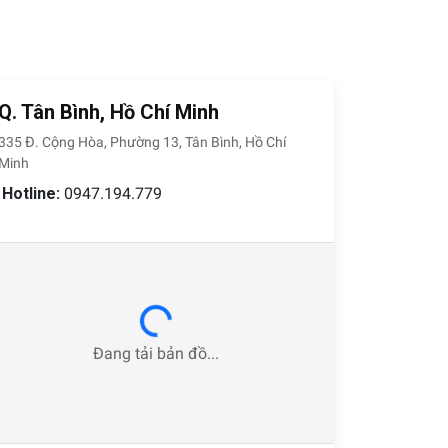
iường có ưu điểm là ít góc cạnh, giường không
Q. Tân Bình, Hồ Chí Minh
cao hơn so với một số loại giường khác.
335 Đ. Cộng Hòa, Phường 13, Tân Bình, Hồ Chí
Minh
Hotline:
0947.194.779
c bởi đệm mút nên sẽ giảm thiểu tối đa các
úng đầu giường hay bất cứ bộ phận nào của
Loading...
Đang tải bản đồ...
dùng không gian sống thoải mái nhất. Chất liệu