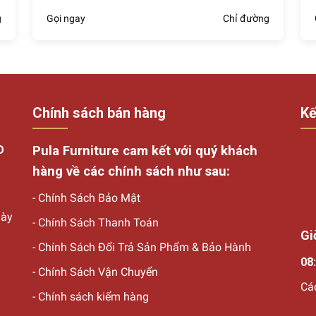
 nỉ, bọc da,...
g
Gọi ngay
Chỉ đường
 giường có khung xương chắc chắn và có lớp bọc đệm thoáng m
Chất liệu giường bọc nệm phổ biến
Chính sách bán hàng
Kế
ngủ bọc đệm phù hợp
ý và phù hợp nhất cho không gian là các loại giường đáp ứng 
O
Pula Furniture cam kết với quý khách
hàng về các chính sách như sau:
n với không gian. Một số đơn vị thiết kế và lắp đặt giường ngủ 
-
Chính Sách Bảo Mật
hàng có nhiều sự lựa chọn.
gày
-
Chính Sách Thanh Toán
Gi
-
Chính Sách Đổi Trả Sản Phẩm & Bảo Hành
Giường ngủ vừa vặn với không gian phòng ngủ
08:
-
Chính Sách Vận Chuyển
Cá
-
Chính sách kiểm hàng
hì phần khung sườn, đặc biệt là phần chân giường phải chắc ch
tích hợp để làm không gian đựng đồ. Tuy nhiên, dù cải tiến the