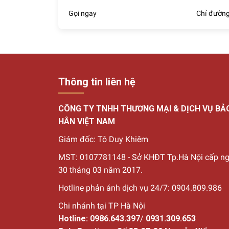
Đệm giường có thể làm từ vải thô, vải canvas, vải
Gọi ngay
Chỉ đườn
Chất liệu giường ngủ bọc đệm thường đảm bảo
dụng.
Thông tin liên hệ
Tiêu chí chọn giường 
Bí quyết để chọn được giường ngủ bọc đệm ưng 
CÔNG TY TNHH THƯƠNG MẠI & DỊCH VỤ BẢ
Kích thước phù hợp
HÂN VIỆT NAM
Giường ngủ
phải có kích thước phù hợp, vừa vặ
Giám đốc: Tô Duy Khiêm
ngủ bọc nệm với đa dạng kích thước để khách 
MST: 0107781148 - Sở KHĐT Tp.Hà Nội cấp n
30
tháng 03 năm 2017.
Hotline phản ánh dịch vụ 24/7: 0904.809.986
Chân giường chắc chắn
Chi nhánh tại TP Hà Nội
Để giường có thể sử dụng trong thời gian dài t
Hotline:
0986.643.397
/
0931.309.653
trụ tròn hoặc nhiều loại giường thông minh sẽ 