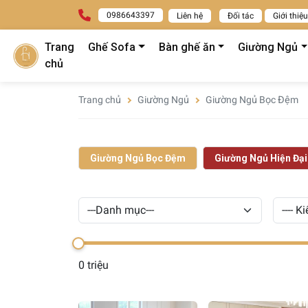
0986643397
Liên hệ
Đối tác
Giới thiệu
Trang
Ghế Sofa
Bàn ghế ăn
Giường Ngủ
chủ
Trang chủ
Giường Ngủ
Giường Ngủ Bọc Đệm
Giường Ngủ Bọc Đệm
Giường Ngủ Hiện Đại
0 triệu