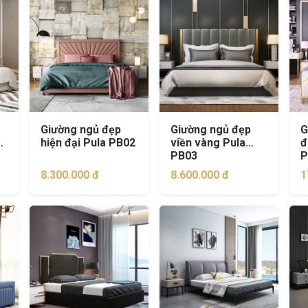
Giường ngủ đẹp
Giường ngủ đẹp
G
m
hiện đại Pula PB02
viền vàng Pula
đ
PB03
P
8.300.000 đ
8.600.000 đ
1