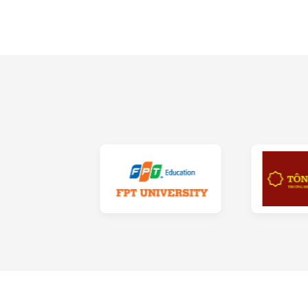
Những ưu điểm của gi
So với một số loại giường truyền thống thì giư
Đa dạng phong cách
Hiện nay, trên thị trường cung cấp các loại gi
Phong cách giường hiện đại cho không gian p
Phong cách cổ điển mang đến không gian ấm c
Phong cách vintage nhẹ nhàng và yên bình.
Chất liệu cao cấp
Giường ngủ là nội thất quan trọng, mang tính q
Thông thường, các chất liệu phủ giường khá mề
thế, không có cảm giác nhức mỏi.