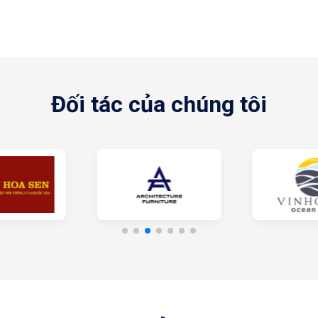
giường ngủ bọc nệm là gì
ường ngủ bọc đệm
ờng ngủ bọc đệm có nhiều ưu điểm nổi bật hơn hẳn, được liệt kê 
Đối tác của chúng tôi
ường ngủ với phong cách đa dạng, phù hợp với nhiều không gian 
hòng đẳng cấp.
úng, hoài niệm.
Đa dạng phong cách giường ngủ, phù hợp nhiều không gian
uyết định tới chất lượng cuộc sống nên các chất liệu sản xuất 
m mại nên mang đến không gian thư giãn thoải mái tối đa. Ngư