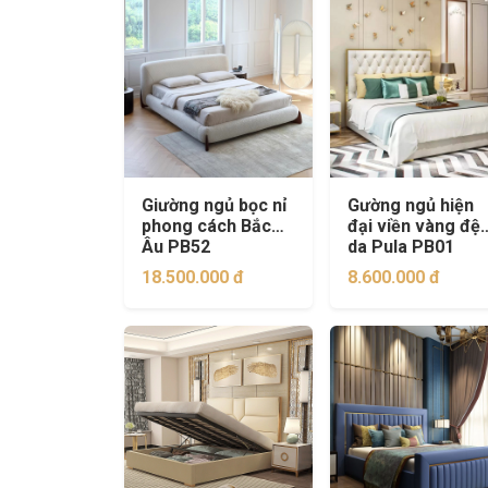
Giường ngủ bọc nỉ
Gường ngủ hiện
phong cách Bắc
đại viền vàng đệ
Âu PB52
da Pula PB01
18.500.000 đ
8.600.000 đ