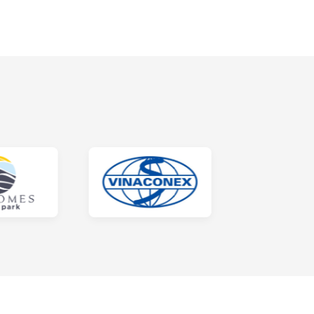
trong bài viết như sau.
như:
cũng được sử dụng chất liệu cao cấp tương ứng.
ời dùng có thể tựa lưng và nằm với nhiều tư