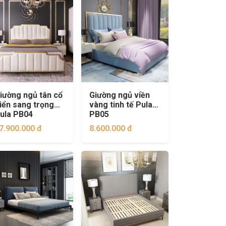
iường ngủ tân cổ
Giường ngủ viền
iển sang trọng
vàng tinh tế Pula
ula PB04
PB05
7.900.000 đ
8.600.000 đ