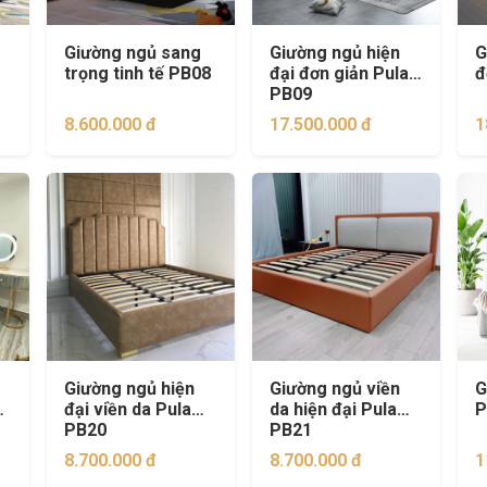
Giường ngủ sang
Giường ngủ hiện
G
trọng tinh tế PB08
đại đơn giản Pula
đ
PB09
8.600.000 đ
17.500.000 đ
1
Giường ngủ hiện
Giường ngủ viền
G
i
đại viền da Pula
da hiện đại Pula
P
PB20
PB21
8.700.000 đ
8.700.000 đ
1