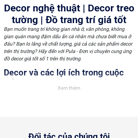
Decor nghệ thuật | Decor treo
tường | Đồ trang trí giá tốt
Bạn muốn trang trí không gian nhà ở, văn phòng, không
gian quán mang đậm dấu ấn cá nhân mà chưa biết mua ở
đâu? Bạn lo lắng về chất lượng, giá cả các sản phẩm decor
trên thị trường? Hãy đến với Pula - Đơn vị chuyên cung ứng
đồ decor giá tốt số 1 trên thị trường.
Decor và các lợi ích trong cuộc
sống
Xem thêm
Decor là một thuật ngữ được sử dụng rộng rãi trong nhiều
ngành nghề khác nhau, xuất phát từ “Decorate” trong tiếng
Anh và được dịch ra có nghĩa là trang trí. Trong ngành thiết
kế, đặc biệt là trong trang trí nội thất, thuật ngữ này được áp
dụng phổ biến nhất. Decor không chỉ đơn thuần là việc
trang trí mà còn là quá trình tạo ra một không gian sống
Đối tác của chúng tôi
độc đáo và phản ánh tính cá nhân.