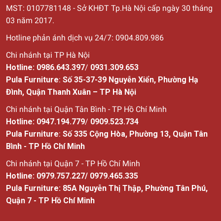
món đồ trang trí trong phòng.
MST: 0107781148 - Sở KHĐT Tp.Hà Nội cấp ngày 30
tháng
03 năm 2017.
Decor theo quy luật nhấn mạnh
Hotline phản ánh dịch vụ 24/7: 0904.809.986
Quy luật nhấn mạnh giúp tạo ra những điểm nhấn độc đáo
trong không gian, thu hút ánh nhìn và tạo nên sự độc đáo
Chi nhánh tại TP Hà Nội
cho không gian trang trí. Để vận dụng được quy luật này
Hotline:
0986.643.397
/
0931.309.653
bạn cần xác định gam màu chủ đạo của căn phòng, phong
Pula Furniture
:
Số 35-37-39 Nguyễn Xiển, Phường Hạ
cách nội thất đang sử dụng, sau đó lựa chọn màu sắc
Đình, Quận Thanh Xuân – TP Hà Nội
tương phản để tạo điểm nhấn hoặc dùng những món đồ
Chi nhánh tại Quận Tân Bình - TP Hồ Chí Minh
nội thất có thiết kế ấn tượng cũng là một cách hay để giúp
Hotline:
0947.194.779
/
0909.523.734
mọi người có ấn tượng tốt.
Pula Furniture
:
Số
335 Cộng Hòa, Phường 13, Quận Tân
Decor theo quy luật tương phản
Bình - TP Hồ Chí Minh
Sự tương phản trong trang trí nội thất tạo ra chiều sâu trong
Chi nhánh tại Quận 7 - TP Hồ Chí Minh
thiết kế bằng cách lựa chọn sắc màu, hình khối và đường
Hotline:
0979.757.227
/
0979.465.335
nét đối nghịch nhau. Màu sắc nóng và lạnh, hình khối lớn
Pula Furniture: 85A Nguyễn Thị Thập, Phường Tân Phú,
và nhỏ, đường nét cong và thẳng.... Đây là những cách đơn
Quận 7 - TP Hồ Chí Minh
giản nhất để tạo ra sự ấn tượng qua quy luật tương phản.