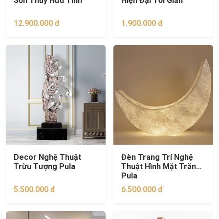
Sơn Thủy Hữu Tình
Hiện Đại Tối Giản
12.900.000 đ
1.900.000 đ
Decor Nghệ Thuật
Đèn Trang Trí Nghệ
Trừu Tượng Pula
Thuật Hình Mặt Trăng
Pula
5.500.000 đ
6.500.000 đ