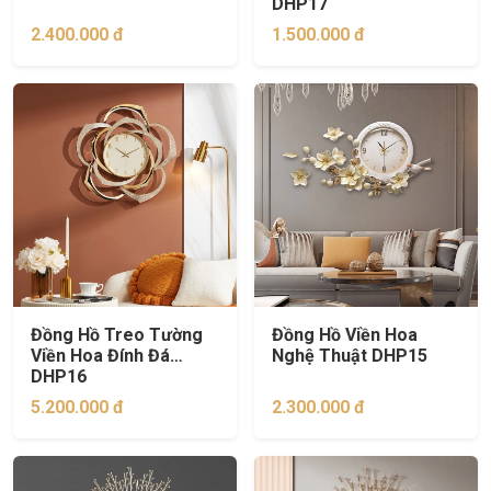
DHP17
2.400.000 đ
1.500.000 đ
Đồng Hồ Treo Tường
Đồng Hồ Viền Hoa
Viền Hoa Đính Đá
Nghệ Thuật DHP15
DHP16
5.200.000 đ
2.300.000 đ