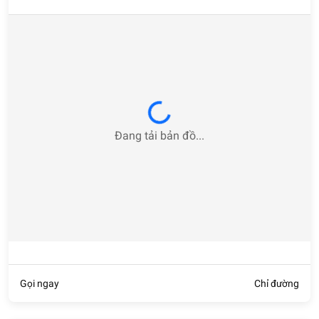
- Tạo điểm nhấn và sự cuốn hút cho không gian.
Các loại Decor được ưa chuộng
nhất 2024
Sự sáng tạo của con người là vô hạn và vì vậy nên cũng có
rất nhiều loại decor. Tuy nhiên, có thể chia thành 3 nhóm
Loading...
chính gồm có: Decor treo tường, Decor để bàn và Decor rời.
Đang tải bản đồ...
Decor treo tường
Nhóm decor treo tường bao gồm những món đồ nội thất
gắn trên tường. Pula mang đến cho bạn các mẫu đồng hồ
đẹp, lạ mắt với nhiều phong cách khác nhau cho bạn thoải
mái lựa chọn. Kèm với đó là những món nội thất treo tường
khác như gương trang trí treo tường, tranh nghệ thuật, đèn
tường...
Gọi ngay
Chỉ đường
Đồng hồ decor treo tường