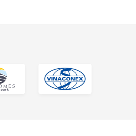
a
ều thế mạnh nổi trội khác.
chắn muốn biết bản thân nhìn như thế nào sau
chân. Bạn sẽ đánh giá được liệu bộ đồ có vừa
 lại không.
à hiệu ứng ánh sáng mà làn da của người soi sẽ
ả. Đây cũng chính là công thức tạo nên các
a chọn gương hình chữ nhật vuông góc, gương
 hình dáng có sẵn, bạn còn có thể lựa chọn