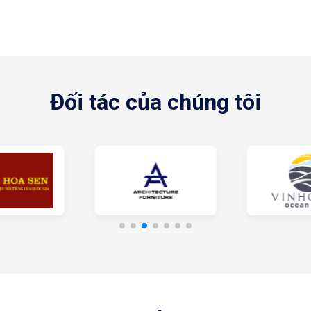
Khái niệm gương soi toàn thân
u của gương soi toàn thân Pul
 có thể phản chiếu hình ảnh toàn thân, sản phẩm còn sở hữu nhi
Đối tác của chúng tôi
hụ kiện và đi giày thể thao, giày cao gót, làm tóc… bạn chắc 
toàn thân, bạn có thể quan sát được toàn bộ cơ thể từ đầu đến 
ó phù hợp với nhau không, lớp trang điểm có gì phải chỉnh trang
Gương có khả năng soi toàn thân
 hình ảnh đẹp đẽ này của bản thân. Nhờ có hiệu ứng góc nhìn v
sẽ thấy rằng chiếc gương toàn thân cũng giúp hack dáng hiệu qu
o nhu cầu
hiết kế đa dạng về màu sắc cũng như kích thước. Bạn có thể lự
có cạnh hình sóng nước, gương hình giọt nước… Bên cạnh những