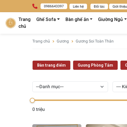
0986643397
Liên hệ
Đối tác
Giới thiệu
Trang
Ghế Sofa
Bàn ghế ăn
Giường Ngủ
chủ
Trang chủ
Gương
Gương Soi Toàn Thân
Bàn trang điểm
Gương Phòng Tắm
0 triệu