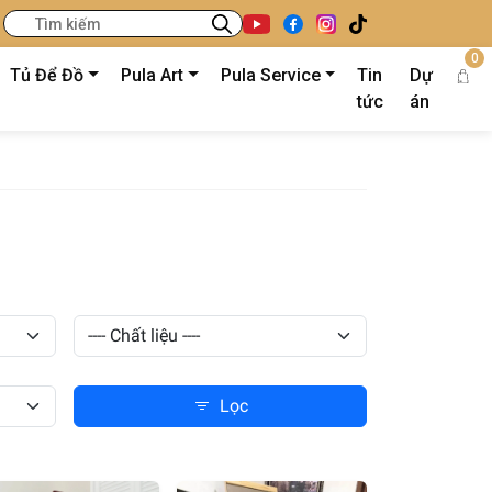
0
Tủ Để Đồ
Pula Art
Pula Service
Tin
Dự
tức
án
Lọc