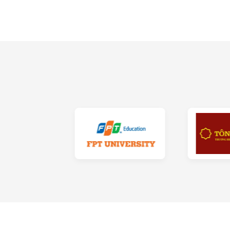
Những ưu điểm hàng đầ
Bên cạnh chức năng cốt lõi và cũng là ưu điểm
Soi toàn thân dễ dàng
Sau khi trang điểm, mặc quần áo hay váy, đeo p
khi đã sửa soạn kỹ càng. Với một chiếc gương 
với cơ thể, sự kết hợp của mọi thứ trên người c
Bên cạnh soi toàn thân, bạn cũng muốn ghi lại
trở nên trắng sáng hơn. Nếu để ý kỹ bạn cũng 
bức ảnh triệu tim của các HOT girl.
Thiết kế đa dạng, thiết kế the
Gương soi toàn thân tại Pula Furniture được t
hình chữ nhật bo góc nhẹ, bo tròn góc, gương 