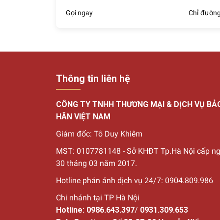
Gọi ngay
Chỉ đườn
Các loại gương đứng t
Hiện tại, Pula Furniture đang có gần 100 kiểu
trên web hoặc tới các showroom của chúng tôi 
dòng sản phẩm gương soi toàn thân chính của
Thông tin liên hệ
Gương soi đứng thẳng: là kiểu dáng gương soi
toàn bộ cơ thể.
CÔNG TY TNHH THƯƠNG MẠI & DỊCH VỤ BẢ
HÂN VIỆT NAM
Giám đốc: Tô Duy Khiêm
Gương soi đứng dựa tường: là kiểu dáng gương 
MST: 0107781148 - Sở KHĐT Tp.Hà Nội cấp n
được sử dụng trong các không gian nhỏ hẹp ho
30
tháng 03 năm 2017.
Hotline phản ánh dịch vụ 24/7: 0904.809.986
Chi nhánh tại TP Hà Nội
Gương soi xoay: là kiểu dáng gương soi có khu
Hotline:
0986.643.397
/
0931.309.653