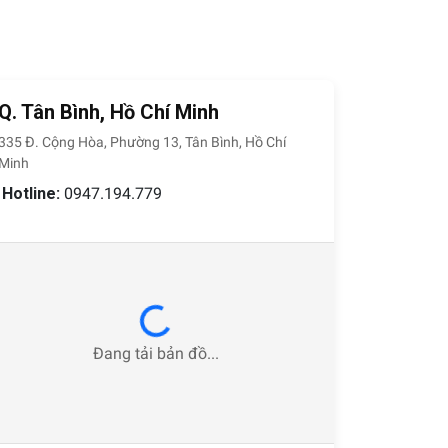
ạn trông bị lộn xộn. Bạn có thể lựa chọn
Q. Tân Bình, Hồ Chí Minh
iểu dáng để phù hợp thiết kế nội thất theo
335 Đ. Cộng Hòa, Phường 13, Tân Bình, Hồ Chí
Minh
Hotline:
0947.194.779
phản chiếu ánh sáng xung quanh và tạo hiệu
Loading...
g nhiều gương lên nhau và vận chuyển mà không
Đang tải bản đồ...
vậy nên việc di chuyển sản phẩm cũng rất đơn