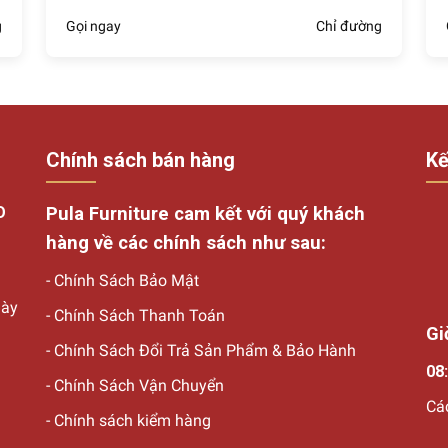
g
Gọi ngay
Chỉ đường
oàn thân đang HOT nhất
 dáng gương soi toàn thân được phân phối trên toàn quốc. Khác
để tham khảo trực tiếp mẫu mã kiểu dáng, chất lượng gương tr
 nhà Pula.
Chính sách bán hàng
Kế
 đứng thẳng, thường có đế chắc chắn để đứng vững trên sàn n
O
Pula Furniture cam kết với quý khách
hàng về các chính sách như sau:
Gương soi đứng thẳng
-
Chính Sách Bảo Mật
soi được đặt dựa vào tường, thường có thiết kế đơn giản và ti
gày
ặc trong phòng tắm.
-
Chính Sách Thanh Toán
Gi
-
Chính Sách Đổi Trả Sản Phẩm & Bảo Hành
08:
Gương soi đứng dựa tường
-
Chính Sách Vận Chuyển
Cá
ng xoay để bạn có thể điều chỉnh góc nhìn của mình.
-
Chính sách kiểm hàng