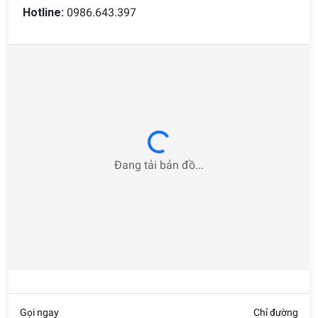
Hotline:
0986.643.397
mẫu bàn ăn gỗ, bàn ăn mặt đá, bàn ăn thông minh. Mỗi loại
đều có những ưu điểm nổi trội riêng và có thể phù hợp với
từng không gian khác nhau.
Bộ bàn ăn 4 ghế
- Lựa chọn lý tưởng
Hiểu một cách đơn giản thì bộ bàn ăn 4 ghế là bộ sản phẩm
gồm 1 bàn ăn và 4 ghế. Ưu điểm ở đây là có diện tích nhỏ
gọn, tiết kiệm diện tích, phù hợp với gia đình tiêu chuẩn chỉ
Loading...
gồm 4 thành viên. Với bộ sản phẩm nhỏ gọn này, bạn có thể
Đang tải bản đồ...
dễ dàng di chuyển, lắp đặt ở bất cứ đâu. Do đó rất thích hợp
cho các căn hộ có diện tích khiêm tốn hay chung cư, nhà
ống.
Bộ bàn ăn 4 ghế - Lựa chọn lý tưởng
Bộ bàn ăn 6 ghế
- Bàn tiệc tiêu chuẩn
Bộ bàn ăn 6 ghế là lựa chọn không thể thích hợp hơn cho
các gia đình đa thế hệ. Với khả năng đáp ứng cho 6 người,
Gọi ngay
Chỉ đường