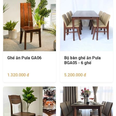
Ghế ăn Pula GA06
Bộ bàn ghế ăn Pula
BGA05 - 6 ghế
1.320.000 đ
5.200.000 đ