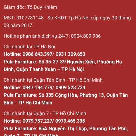
một giải pháp hữu hiệu bởi độ bền, đẹp không hề kém cạnh
Giám đốc: Tô Duy Khiêm
bàn ăn mặt gỗ là bao.
MST: 0107781148 - Sở KHĐT Tp.Hà Nội cấp ngày 30
tháng
03 năm 2017.
Bàn ăn mặt đá - Láng mịn, nhẹ nhàng
Hotline phản ánh dịch vụ 24/7: 0904.809.986
Bàn ăn thông minh - Giải pháp tiện ích
Chi nhánh tại TP Hà Nội
cho cuộc sống hiện đại
Hotline:
0986.643.397
/
0931.309.653
Nếu bạn vừa muốn sở hữu chiếc bàn ăn lớn để đáp ứng cho
Pula Furniture
:
Số 35-37-39 Nguyễn Xiển, Phường Hạ
nhu cầu của đại gia đình nhưng lại quan ngại vấn đề diện
Đình, Quận Thanh Xuân – TP Hà Nội
tích thì hãy chuyển sang dùng bộ bàn ghế ăn thông minh
Chi nhánh tại Quận Tân Bình - TP Hồ Chí Minh
gấp gọn. Sản phẩm được thiết kế hiện đại với cơ chế gấp
Hotline:
0947.194.779
/
0909.523.734
gọn cho phép gia chủ biến đổi phù hợp với mục đích một
Pula Furniture
:
Số
335 Cộng Hòa, Phường 13, Quận Tân
cách đơn giản. Ngoài ra còn có rất nhiều mẫu bàn ăn thông
Bình - TP Hồ Chí Minh
minh như bộ bàn ghế thông minh kéo dài, bàn ăn xoay
tròn... cho bạn thoải mái lựa chọn.
Chi nhánh tại Quận 7 - TP Hồ Chí Minh
Hotline:
0979.757.227
/
0979.465.335
Pula Furniture: 85A Nguyễn Thị Thập, Phường Tân Phú,
Bàn ăn thông minh - Giải pháp tiện ích cho cuộc sống hiện