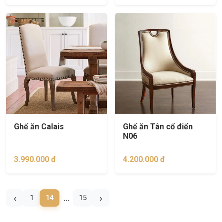
Ghế ăn Calais
Ghế ăn Tân cổ điển
N06
3.990.000 đ
4.200.000 đ
‹
›
1
14
15