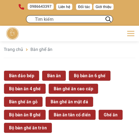
0986643397
Liên hệ
Đối tác
Giới thiệu
Trang chủ
Bàn ghế ăn
Bàn đảo bếp
Bàn ăn
Bộ bàn ăn 6 ghế
Bộ bàn ăn 4 ghế
Bàn ghế ăn cao cấp
Bàn ghế ăn gỗ
Bàn ghế ăn mặt đá
Bộ bàn ăn 8 ghế
Bàn ăn tân cổ điển
Ghế ăn
Bộ bàn ghế ăn tròn