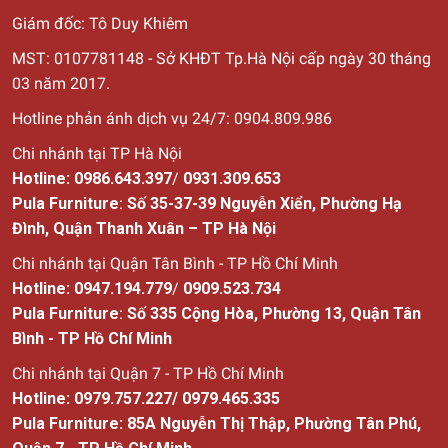
Giám đốc: Tô Duy Khiêm
Phân loại ghế thư giãn phụ thuộc vào kiểu dáng, chất liệu
MST: 0107781148 - Sở KHĐT Tp.Hà Nội cấp ngày 30
tháng
03 năm 2017.
Một số mẫu ghế thư giãn độc
Hotline phản ánh dịch vụ 24/7: 0904.809.986
đáo, chất lượng chỉ có tại Pula
Chi nhánh tại TP Hà Nội
Furniture
Hotline:
0986.643.397
/
0931.309.653
Lựa chọn một chiếc ghế đơn thư giãn không phải là khó.
Pula Furniture
:
Số 35-37-39 Nguyễn Xiển, Phường Hạ
Tuy nhiên, tìm kiếm một chiếc ghế lười thư giãn vừa đáp
Đình, Quận Thanh Xuân – TP Hà Nội
ứng được yếu tố thẩm mỹ, vừa phải đảm bảo chất lượng
Chi nhánh tại Quận Tân Bình - TP Hồ Chí Minh
sản phẩm lại chẳng phải là điều dễ dàng. Để có thể tìm
kiếm một chiếc ghế thư giãn ưng ý nhất, hãy tham khảo
Hotline:
0947.194.779
/
0909.523.734
ngay những mẫu ghế ăn khách nhất đến từ thương hiệu
Pula Furniture
:
Số
335 Cộng Hòa, Phường 13, Quận Tân
Pula Furniture nhé!
Bình - TP Hồ Chí Minh
Chi nhánh tại Quận 7 - TP Hồ Chí Minh
Hotline:
0979.757.227
/
0979.465.335
Ghế Pacha - Mẫu ghế thư giãn tại Pula Furniture
Pula Furniture: 85A Nguyễn Thị Thập, Phường Tân Phú,