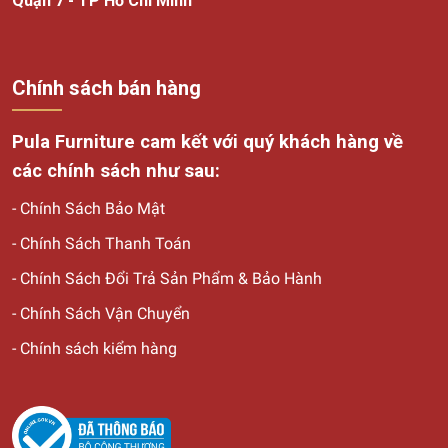
Quận 7 - TP Hồ Chí Minh
Ghế bệt Tatami Cyan - Mẫu ghế thư giãn tại Pula Furniture
Ghế Bệt Illua-S - Mẫu ghế thư giãn tại Pula Furniture
Chính sách bán hàng
Pula Furniture cam kết với quý khách hàng về
Ghế Pula Main PM05S - Mẫu ghế thư giãn tại Pula Furniture
các chính sách như sau:
-
Ghế Pula Main PM12 - Mẫu ghế thư giãn tại Pula Furniture
Chính Sách Bảo Mật
-
Chính Sách Thanh Toán
-
Chính Sách Đổi Trả Sản Phẩm & Bảo Hành
Ghế Pula Main PM05 - Mẫu ghế thư giãn tại Pula Furniture
-
Chính Sách Vận Chuyển
-
Chính sách kiểm hàng
Ghế sofa đơn Praise X5 - Mẫu ghế thư giãn tại Pula
Furniture
Pula Furniture - Địa chỉ cung cấp