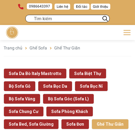
0986643397
Liên hệ
Đối tác
Giới thiệu
Trang chủ
Ghế Sofa
Ghế Thư Giãn
Sofa Da Bò Italy Mastrotto
Sofa Biệt Thự
Bộ Sofa Gỗ
Sofa Bọc Da
Sofa Bọc Nỉ
Bộ Sofa Văng
Bộ Sofa Góc (Sofa L)
Sofa Chung Cư
Sofa Phòng Khách
Sofa Bed, Sofa Giường
Sofa Đơn
Ghế Thư Giãn