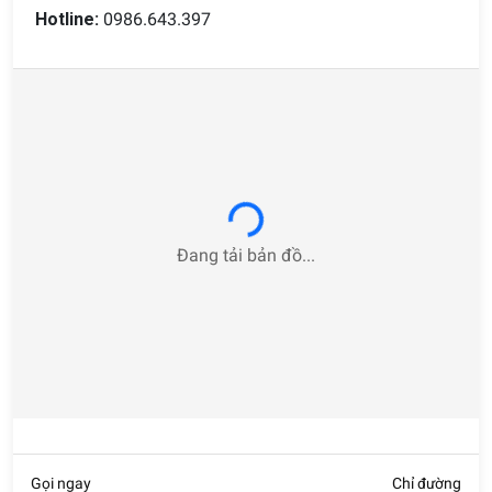
Hotline:
0986.643.397
đây, ghế thư giãn sở hữu những ưu điểm vượt trội nào mà
lại chiếm được lòng tin của khách hàng đến vậy? Hãy cùng
tìm hiểu công dụng đa di năng của mẫu ghế này nhé!
Tốt cho sức khỏe
Ghế thư giãn
tích hợp cả hai tính năng ngồi và nằm trên
cùng một sản phẩm
. Chính vì vậy, người dùng có thể thoải
mái nằm xem phim, đọc sách, nghỉ ngơi thư giãn trên ghế
Loading...
trong thời gian dài mà không hề cảm thấy bị đau nhức cơ
thể. Ghế thư giãn là giải pháp hiệu quả giúp tạo được cảm
Đang tải bản đồ...
giác thoải mái cho người dùng bởi toàn bộ cơ thể của bạn
sẽ được nâng đỡ một cách trọn vẹn dù có ở bất cứ tư thế
nào. Thậm chí, chiếc ghế này hoàn toàn có thể thay thế cho
những chiếc giường ngủ!
Ghế thư giãn là giải pháp hiệu quả giúp giảm thiểu mệt mỏi,
đau nhức cơ thể
Gọi ngay
Chỉ đường