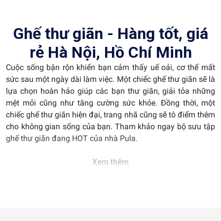
Ghế thư giãn - Hàng tốt, giá
rẻ Hà Nội, Hồ Chí Minh
Cuộc sống bận rộn khiến bạn cảm thấy uể oải, cơ thể mất
sức sau một ngày dài làm việc. Một chiếc ghế thư giãn sẽ là
lựa chọn hoàn hảo giúp các bạn thư giãn, giải tỏa những
mệt mỏi cũng như tăng cường sức khỏe. Đồng thời, một
chiếc ghế thư giãn hiện đại, trang nhã cũng sẽ tô điểm thêm
cho không gian sống của bạn. Tham khảo ngay bộ sưu tập
ghế thư giãn đang HOT của nhà Pula.
Tìm hiểu về ghế thư giãn
Xem thêm
Ghế thư giãn là loại ghế có chức năng giúp thư giãn cơ thể,
nâng đỡ phần lưng và cột sống, đem lại sự thoải mái cho
người sử dụng. Ghế thư giãn thường được thiết kế bằng
nhiều loại chất liệu đa dạng khác nhau như da, gỗ, vải, tre…