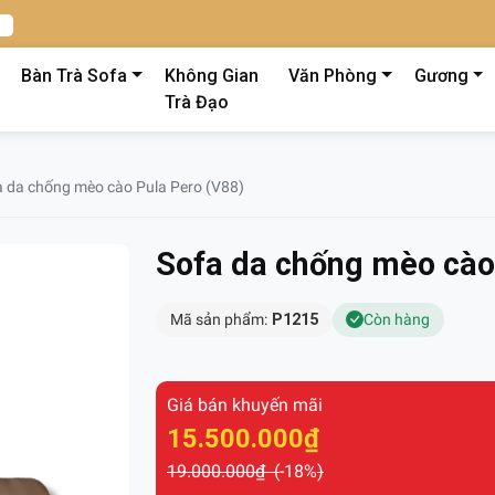
Bàn Trà Sofa
Không Gian
Văn Phòng
Gương
Trà Đạo
a da chống mèo cào Pula Pero (V88)
Sofa da chống mèo cào
Mã sản phẩm:
P1215
Còn hàng
Giá bán khuyến mãi
15.500.000₫
19.000.000₫ (
-18%
)