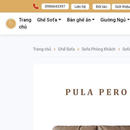
0986643397
Liên hệ
Đối tác
Giới thiệu
Trang
Ghế Sofa
Bàn ghế ăn
Giường Ngủ
chủ
Trang chủ
Ghế Sofa
Sofa Phòng Khách
Sof