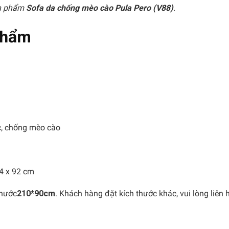
ản phẩm
Sofa da chống mèo cào Pula Pero (V88)
.
 phẩm
c, chống mèo cào
4 x 92 cm
thước
210*90cm
. Khách hàng đặt kích thước khác, vui lòng liên 