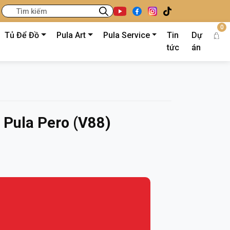
0
Tủ Để Đồ
Pula Art
Pula Service
Tin
Dự
tức
án
 Pula Pero (V88)