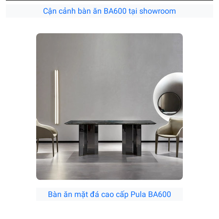
Cận cảnh bàn ăn BA600 tại showroom
Bàn ăn mặt đá cao cấp Pula BA600