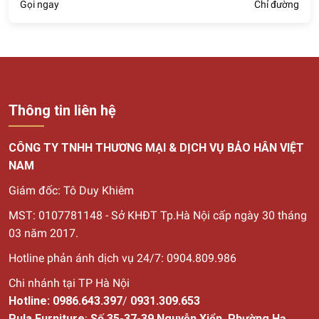
Gọi ngay
Chỉ đường
Thông tin liên hệ
CÔNG TY TNHH THƯƠNG MẠI & DỊCH VỤ BẢO HÂN VIỆT
NAM
Giám đốc: Tô Duy Khiêm
MST: 0107781148 - Sở KHĐT Tp.Hà Nội cấp ngày 30
tháng
03 năm 2017.
Hotline phản ánh dịch vụ 24/7: 0904.809.986
Chi nhánh tại TP Hà Nội
Hotline:
0986.643.397
/
0931.309.653
Pula Furniture
:
Số 35-37-39 Nguyễn Xiển, Phường Hạ