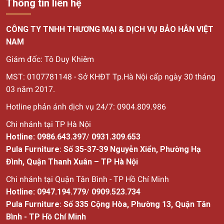
Thông tin liên hệ
CÔNG TY TNHH THƯƠNG MẠI & DỊCH VỤ BẢO HÂN VIỆT
NAM
Giám đốc: Tô Duy Khiêm
MST: 0107781148 - Sở KHĐT Tp.Hà Nội cấp ngày 30
tháng
03 năm 2017.
Hotline phản ánh dịch vụ 24/7: 0904.809.986
Chi nhánh tại TP Hà Nội
Hotline:
0986.643.397
/
0931.309.653
Pula Furniture
:
Số 35-37-39 Nguyễn Xiển, Phường Hạ
Đình, Quận Thanh Xuân – TP Hà Nội
Chi nhánh tại Quận Tân Bình - TP Hồ Chí Minh
Hotline:
0947.194.779
/
0909.523.734
Pula Furniture
:
Số
335 Cộng Hòa, Phường 13, Quận Tân
Bình - TP Hồ Chí Minh