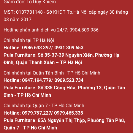
Giám đốc: Tô Duy Khiêm
MST: 0107781148 - Sở KHĐT Tp.Hà Nội cấp ngày 30
tháng
03 năm 2017.
Hotline phản ánh dịch vụ 24/7: 0904.809.986
Chi nhánh tại TP Hà Nội
Hotline:
0986.643.397
/
0931.309.653
Pula Furniture
:
Số 35-37-39 Nguyễn Xiển, Phường Hạ
Đình, Quận Thanh Xuân – TP Hà Nội
Chi nhánh tại Quận Tân Bình - TP Hồ Chí Minh
Hotline:
0947.194.779
/
0909.523.734
Pula Furniture
:
Số
335 Cộng Hòa, Phường 13, Quận Tân
Bình - TP Hồ Chí Minh
Chi nhánh tại Quận 7 - TP Hồ Chí Minh
Hotline:
0979.757.227
/
0979.465.335
Pula Furniture: 85A Nguyễn Thị Thập, Phường Tân Phú,
Quận 7 - TP Hồ Chí Minh