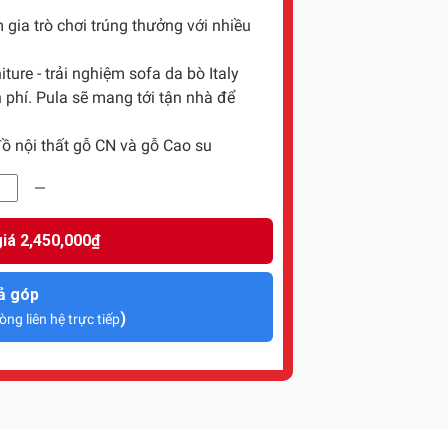
gia trò chơi trúng thưởng với nhiều
ture - trải nghiệm sofa da bò Italy
 phí. Pula sẽ mang tới tận nhà để
ồ nội thất gỗ CN và gỗ Cao su
iá 2,450,000₫
ả góp
)
òng liên hệ trực tiếp