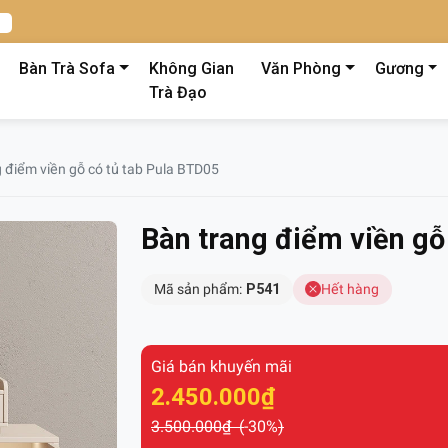
Bàn Trà Sofa
Không Gian
Văn Phòng
Gương
Trà Đạo
 điểm viền gỗ có tủ tab Pula BTD05
Bàn trang điểm viền gỗ
Mã sản phẩm:
P541
Hết hàng
Giá bán khuyến mãi
2.450.000₫
3.500.000₫ (
-30%
)