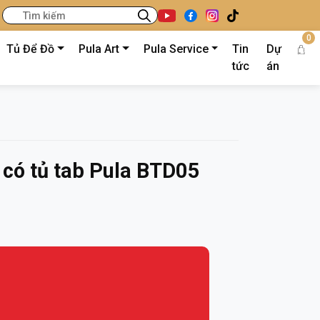
0
Tủ Để Đồ
Pula Art
Pula Service
Tin
Dự
tức
án
 có tủ tab Pula BTD05