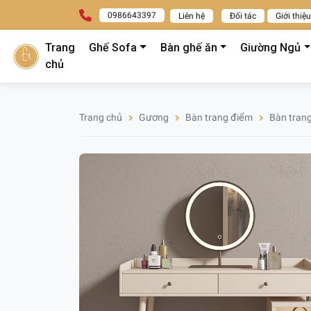
0986643397
Liên hệ
Đối tác
Giới thiệu
Trang
Ghế Sofa
Bàn ghế ăn
Giường Ngủ
chủ
Trang chủ
Gương
Bàn trang điểm
Bàn trang