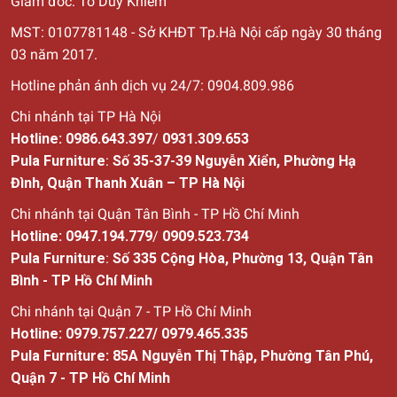
Giám đốc: Tô Duy Khiêm
MST: 0107781148 - Sở KHĐT Tp.Hà Nội cấp ngày 30
tháng
03 năm 2017.
Hotline phản ánh dịch vụ 24/7: 0904.809.986
Chi nhánh tại TP Hà Nội
Hotline:
0986.643.397
/
0931.309.653
Pula Furniture
:
Số 35-37-39 Nguyễn Xiển, Phường Hạ
Đình, Quận Thanh Xuân – TP Hà Nội
Chi nhánh tại Quận Tân Bình - TP Hồ Chí Minh
Hotline:
0947.194.779
/
0909.523.734
Pula Furniture
:
Số
335 Cộng Hòa, Phường 13, Quận Tân
Bình - TP Hồ Chí Minh
Chi nhánh tại Quận 7 - TP Hồ Chí Minh
Hotline:
0979.757.227
/
0979.465.335
Pula Furniture: 85A Nguyễn Thị Thập, Phường Tân Phú,
Quận 7 - TP Hồ Chí Minh