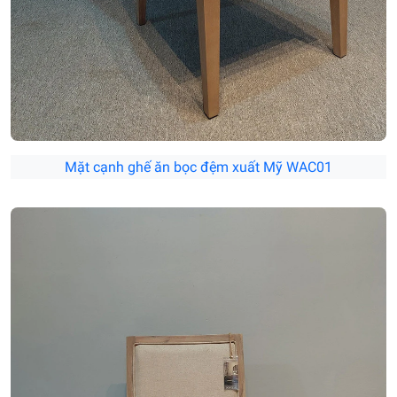
Mặt cạnh ghế ăn bọc đệm xuất Mỹ WAC01