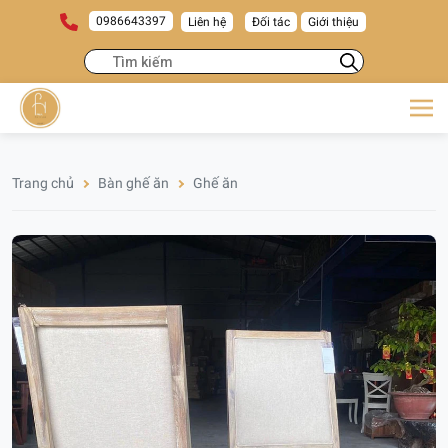
0986643397
Liên hệ
Đối tác
Giới thiệu
Trang chủ
Bàn ghế ăn
Ghế ăn