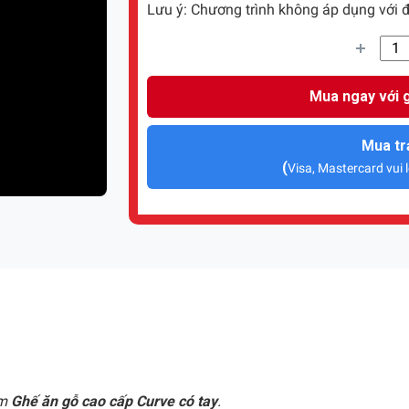
Lưu ý: Chương trình không áp dụng với đ
Mua ngay với g
Mua tr
(
Visa, Mastercard vui l
ẩm
Ghế ăn gỗ cao cấp Curve có tay
.