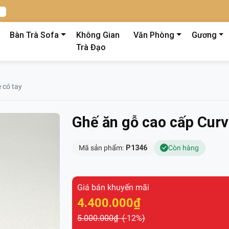
Bàn Trà Sofa
Không Gian
Văn Phòng
Gương
Trà Đạo
 có tay
Ghế ăn gỗ cao cấp Curv
Mã sản phẩm:
P1346
Còn hàng
Giá bán khuyến mãi
4.400.000₫
5.000.000₫ (
-12%
)