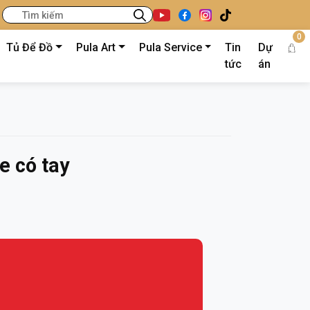
0
Tủ Để Đồ
Pula Art
Pula Service
Tin
Dự
tức
án
e có tay