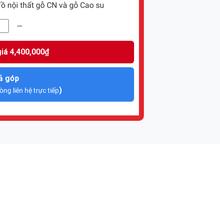
ồ nội thất gỗ CN và gỗ Cao su
iá 4,400,000₫
ả góp
)
òng liên hệ trực tiếp