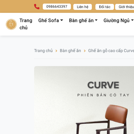
0986643397
Liên hệ
Đối tác
Giới thiệu
Trang
Ghế Sofa
Bàn ghế ăn
Giường Ngủ
chủ
Trang chủ
Bàn ghế ăn
Ghế ăn gỗ cao cấp Curve