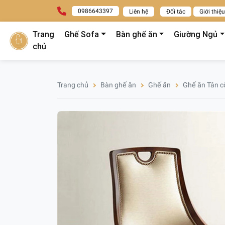
0986643397
Liên hệ
Đối tác
Giới thiệu
Trang
Ghế Sofa
Bàn ghế ăn
Giường Ngủ
chủ
Trang chủ
Bàn ghế ăn
Ghế ăn
Ghế ăn Tân c