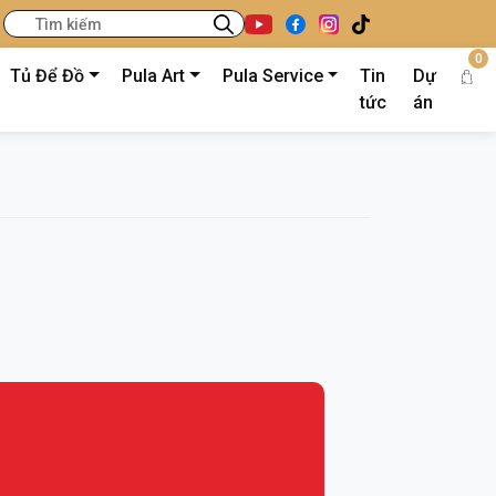
0
Tủ Để Đồ
Pula Art
Pula Service
Tin
Dự
tức
án
6