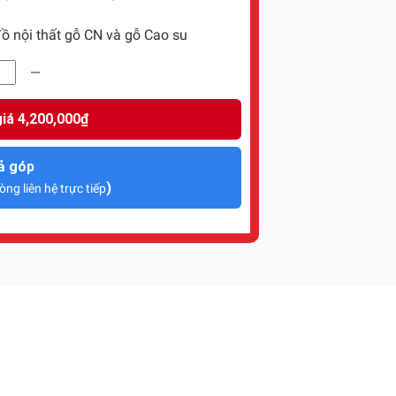
ồ nội thất gỗ CN và gỗ Cao su
iá 4,200,000₫
ả góp
)
òng liên hệ trực tiếp