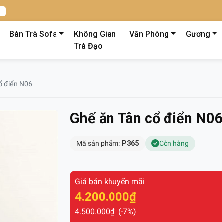
Bàn Trà Sofa
Không Gian
Văn Phòng
Gương
Trà Đạo
ổ điển N06
Ghế ăn Tân cổ điển N0
Mã sản phẩm:
P365
Còn hàng
Giá bán khuyến mãi
4.200.000₫
4.500.000₫ (
-7%
)