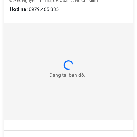
85A Đ. Nguyễn Thị Thập, P, Quận 7, Hồ Chí Minh
Hotline:
0979.465.335
Loading...
Đang tải bản đồ...