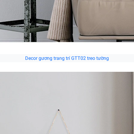
Decor gương trang trí GTT02 treo tường