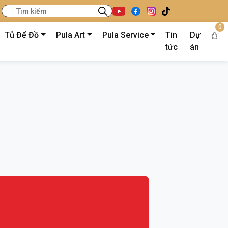
0
Tủ Để Đồ
Pula Art
Pula Service
Tin
Dự
tức
án