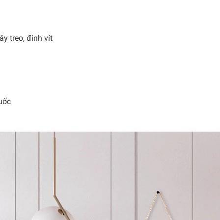
 treo, đinh vít
uốc