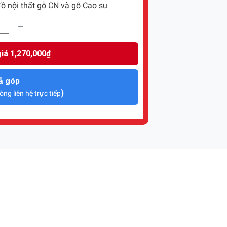
ồ nội thất gỗ CN và gỗ Cao su
iá 1,270,000₫
ả góp
)
òng liên hệ trực tiếp