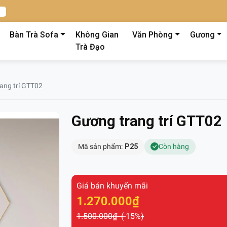
Bàn Trà Sofa
Không Gian
Văn Phòng
Gương
Trà Đạo
ang trí GTT02
Gương trang trí GTT02
Mã sản phẩm:
P25
Còn hàng
Giá bán khuyến mãi
1.270.000₫
1.500.000₫ (
-15%
)