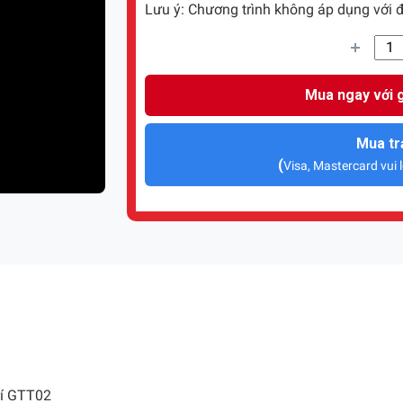
Lưu ý: Chương trình không áp dụng với đ
Mua ngay với g
Mua tr
(
Visa, Mastercard vui l
trí GTT02