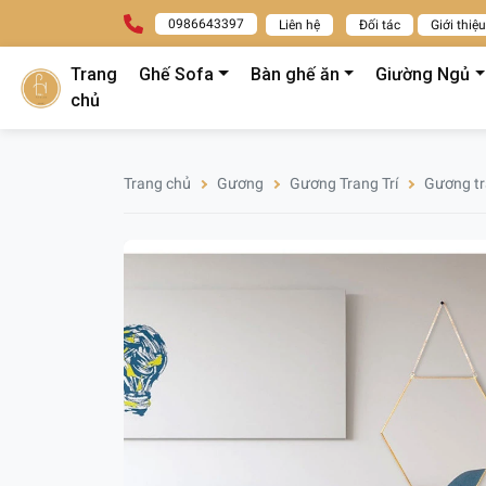
0986643397
Liên hệ
Đối tác
Giới thiệu
Trang
Ghế Sofa
Bàn ghế ăn
Giường Ngủ
chủ
Trang chủ
Gương
Gương Trang Trí
Gương tr