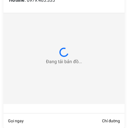
Hotline:
0979.465.335
Gương trang trí
Gương soi toàn thân có thể di chuyển
Các loại gương soi toàn thân này thường có kích thước nhỏ
gọn, trọng lượng nhẹ để có thể dễ dàng di chuyển. Gương
có 3 màu cơ bản là trắng, đen và hồng, đáp ứng thị hiếu
người tiêu dùng. Ngoài ra, gương còn có thể được gắn thêm
Loading...
bánh xe để có thể di chuyển linh hoạt trong không gian,
Đang tải bản đồ...
người dùng có thể soi gương được mọi lúc.
Loại gương soi toàn thân đẹp và tiện lợi
Gương đèn LED cảm ứng
Các loại gương đèn LED cảm ứng đã được ứng dụng rất
nhiều trong nội thất các cơ sở kinh doanh như spa, hair
salon, hoặc thẩm mỹ viện. Các loại gương gắn đèn LED
Gọi ngay
Chỉ đường
sáng bừng giúp làm nổi bật thiết kế trong không gian. Ngoài