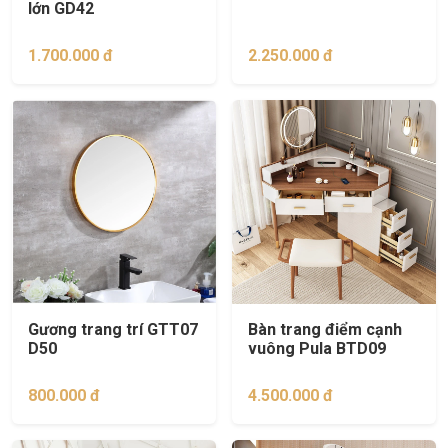
lớn GD42
1.700.000 đ
2.250.000 đ
Gương trang trí GTT07
Bàn trang điểm cạnh
D50
vuông Pula BTD09
800.000 đ
4.500.000 đ