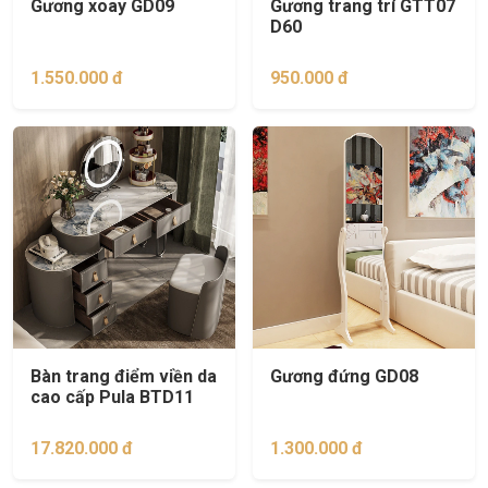
Gương xoay GD09
Gương trang trí GTT07
D60
1.550.000 đ
950.000 đ
Bàn trang điểm viền da
Gương đứng GD08
cao cấp Pula BTD11
17.820.000 đ
1.300.000 đ