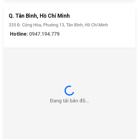
ra, các loại đèn được lắp vào gương cũng giúp hình ảnh
được phản chiếu một cách rõ nét hơn, mang đến hình ảnh
Q. Tân Bình, Hồ Chí Minh
chân thực hơn.
335 Đ. Cộng Hòa, Phường 13, Tân Bình, Hồ Chí Minh
Hotline:
0947.194.779
Gương đèn LED làm sáng bừng không gian
Gương trang trí cổ điển
Các loại gương soi kết hợp với gương trang trí theo phong
cách cổ điển thường có đặc điểm chung là mang phong
cách quý tộc, mang đến vận may và thịnh vượng. Thông
thường, các loại gương trang trí theo phong cách cổ điển sẽ
có hai màu chính là vàng hoặc bạc, có thiết kế kết hợp
Loading...
nhiều đường cong tinh tế và trang nhã.
Đang tải bản đồ...
Phong cách gương soi cổ điển trang nhã
Ngoài ra, còn một số loại gương như gương nhà tắm, gương
trang điểm,.. Được sản xuất để đáp ứng những nhu cầu sử