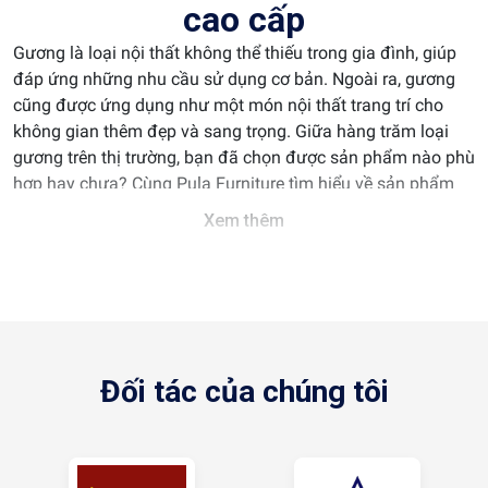
cao cấp
Gương
là loại nội thất không thể thiếu trong gia đình, giúp
đáp ứng những nhu cầu sử dụng cơ bản. Ngoài ra, gương
cũng được ứng dụng như một món nội thất trang trí cho
không gian thêm đẹp và sang trọng. Giữa hàng trăm loại
gương trên thị trường, bạn đã chọn được sản phẩm nào phù
hợp hay chưa? Cùng Pula Furniture tìm hiểu về sản phẩm
này và một số lưu ý khi sử dụng gương cho gia đình.
Xem thêm
Gương nhập khẩu cao cấp
Các loại gương sử dụng trong nội
thất - Bộ sưu tập gương Pula
Đối tác của chúng tôi
Nhu cầu ngày càng đa dạng nên Nội thất Pula cũng cập
nhật thêm nhiều mẫu mới cho bạn tham khảo.
Gương phòng tắm