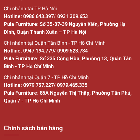
Chi nhánh tại TP Hà Nội
Chọn gương soi toàn thân có chiều cao phù hợp
Hotline:
0986.643.397
/
0931.309.653
Pula Furniture
:
Số 35-37-39 Nguyễn Xiển, Phường Hạ
Chọn gương soi nhà tắm
Đình, Quận Thanh Xuân – TP Hà Nội
Gương soi nhà tắm nên là các loại gương có chất lượng tốt,
Chi nhánh tại Quận Tân Bình - TP Hồ Chí Minh
hạn chế bám bụi và tốt nhất là có thể chống hơi nước. Các
Hotline:
0947.194.779
/
0909.523.734
loại gương nhà tắm thường được thiết kế với hoạ tiết mềm
Pula Furniture
:
Số
335 Cộng Hòa, Phường 13, Quận Tân
mại, mang đến cảm giác không gian dễ chịu và thư thái.
Ngoài ra, cũng cần lựa chọn kích thước gương nhà tắm phù
Bình - TP Hồ Chí Minh
hợp để không gây vướng víu.
Chi nhánh tại Quận 7 - TP Hồ Chí Minh
Hotline:
0979.757.227
/
0979.465.335
Pula Furniture: 85A Nguyễn Thị Thập, Phường Tân Phú,
Gương nhà tắm có hoạ tiết mềm mại
Quận 7 - TP Hồ Chí Minh
Chọn gương trang điểm
Việc trang điểm đòi hỏi sự kiên nhẫn, tỉ mỉ trong nhiều phút
hoặc thậm chí là nhiều giờ. Gương trang điểm đẹp, đón ánh
Chính sách bán hàng
sáng tốt sẽ giúp cho việc làm đẹp trở nên thuận lợi hơn. Do
đó, khi chọn gương trang điểm thì nên chọn các loại gương