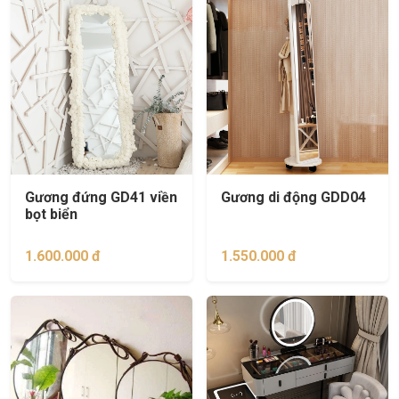
Gương đứng GD41 viền
Gương di động GDD04
bọt biển
1.600.000 đ
1.550.000 đ