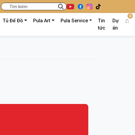
0
Tủ Để Đồ
Pula Art
Pula Service
Tin
Dự
tức
án