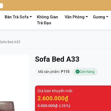
Bàn Trà Sofa
Không Gian
Văn Phòng
Gương
Trà Đạo
Sofa Bed A33
Sofa Bed A33
Mã sản phẩm:
P115
Còn hàng
Giá bán khuyến mãi
2.600.000₫
3.500.000₫ (
-26%
)