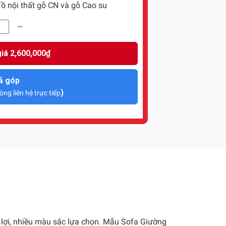
ồ nội thất gỗ CN và gỗ Cao su
iá 2,600,000₫
ả góp
)
òng liên hệ trực tiếp
n lợi, nhiều màu sắc lựa chọn. Mẫu Sofa Giường