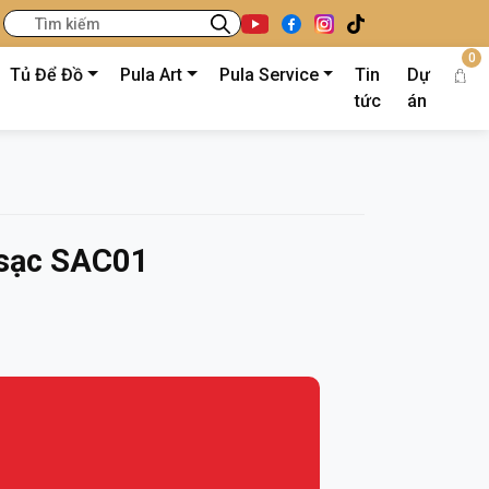
0
Tủ Để Đồ
Pula Art
Pula Service
Tin
Dự
tức
án
 sạc SAC01