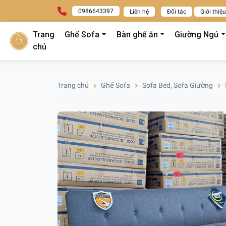
0986643397
Liên hệ
Đối tác
Giới thiệu
Trang
Ghế Sofa
Bàn ghế ăn
Giường Ngủ
chủ
Trang chủ
Ghế Sofa
Sofa Bed, Sofa Giường