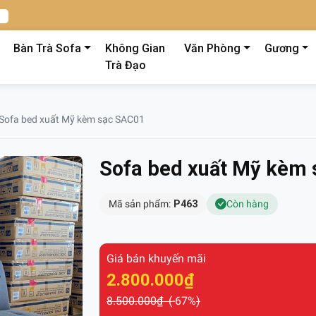
Bàn Trà Sofa
Không Gian
Văn Phòng
Gương
Trà Đạo
Sofa bed xuất Mỹ kèm sạc SAC01
Sofa bed xuất Mỹ kèm
Mã sản phẩm:
P463
Còn hàng
Giá bán khuyến mãi
2.800.000₫
8.500.000₫ (
-67%
)