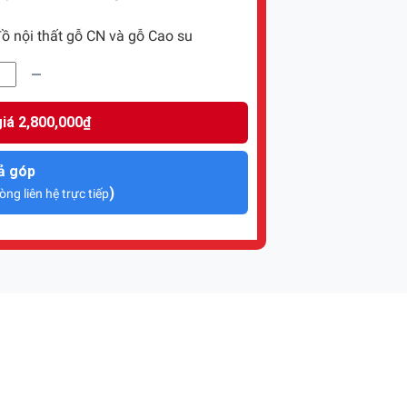
ồ nội thất gỗ CN và gỗ Cao su
iá 2,800,000₫
ả góp
)
òng liên hệ trực tiếp