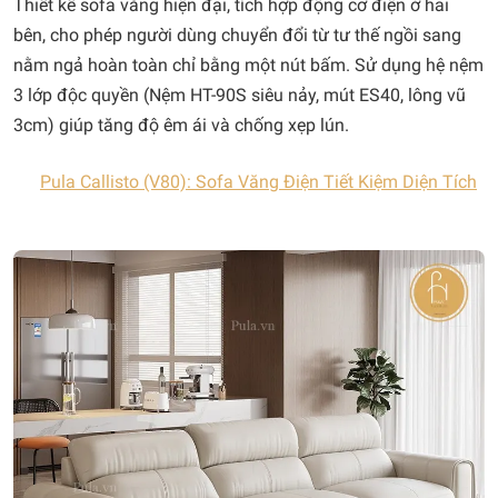
Thiết kế sofa văng hiện đại, tích hợp động cơ điện ở hai
bên, cho phép người dùng chuyển đổi từ tư thế ngồi sang
nằm ngả hoàn toàn chỉ bằng một nút bấm. Sử dụng hệ nệm
3 lớp độc quyền (Nệm HT-90S siêu nảy, mút ES40, lông vũ
3cm) giúp tăng độ êm ái và chống xẹp lún.
Pula Callisto (V80): Sofa Văng Điện Tiết Kiệm Diện Tích