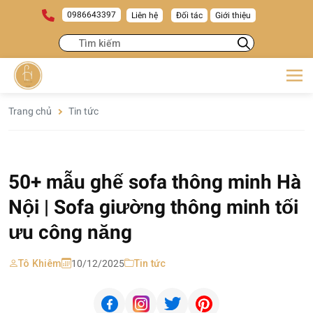
0986643397
Liên hệ
Đối tác
Giới thiệu
Trang chủ
Tin tức
50+ mẫu ghế sofa thông minh Hà
Nội | Sofa giường thông minh tối
ưu công năng
Tô Khiêm
10/12/2025
Tin tức